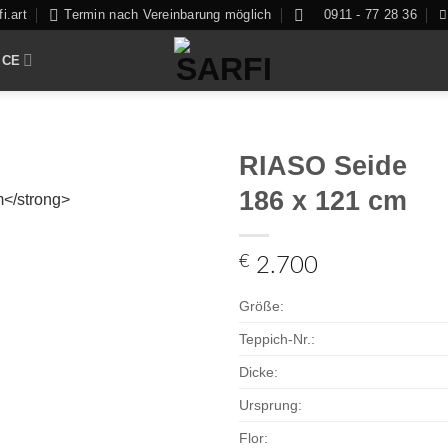
i.art
Termin nach Vereinbarung möglich
0911 - 77 28 36
ICE
RIASO Seide
186 x 121 cm
Zur
€
2.700
Auswahl
hinzufügen
Größe:
Teppich-Nr.:
Dicke:
Ursprung:
Flor: