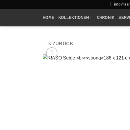
Zum
info@sarf
Inhalt
HOME
KOLLEKTIONEN
CHRONIK
SERV
springen
< ZURÜCK