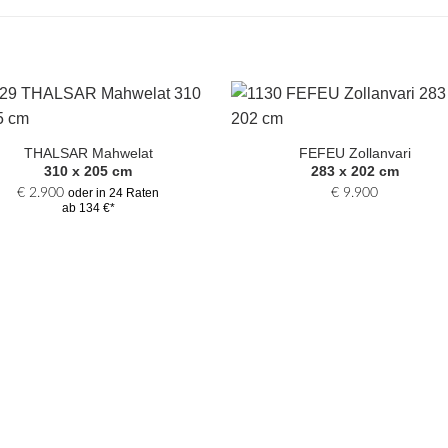
Zur
Zur
Auswahl
Auswa
THALSAR Mahwelat
FEFEU Zollanvari
hinzufügen
hinzufü
310 x 205 cm
283 x 202 cm
€
2.900
€
9.900
oder in 24 Raten
ab 134 €*