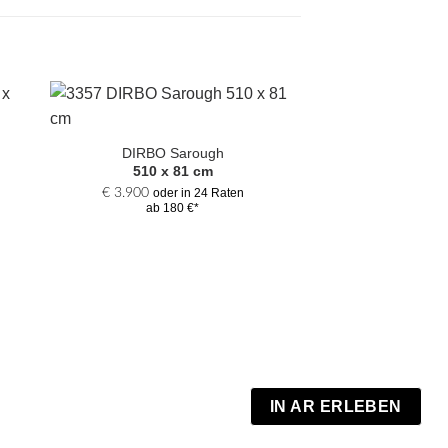
Zur
hl
Auswahl
DIRBO Sarough
gen
hinzufügen
510 x 81 cm
€
3.900
oder in 24 Raten
ab 180 €*
RILCIR Isfa
290 x 2
€
3.200
oder 
IN AR ERLEBEN
ab 147