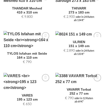
Zur
Zur
Auswahl
Auswahl
THANDAR Meshed
THIVARR
hinzufügen
hinzufügen
410 x 310 cm
273 x 183 cm
€
9.800
€
2.900
oder in 24 Raten
ab 134 €*
ULRIEN
Zur
Zur
151 x 149 cm
Auswahl
Auswahl
hinzufügen
hinzufügen
€
2.890
oder in 24 Raten
TYLOS Isfahan mit Seide
ab 133 €*
164 x 110 cm
€
790
Zur
Zur
Auswahl
Auswahl
VAVARR Torbat
hinzufügen
hinzufügen
252 x 77 cm
VARES
€
790
oder in 12 Raten
195 x 123 cm
ab 69 €*
€
650