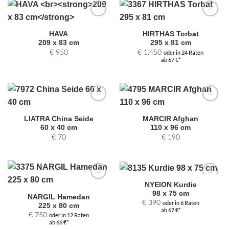
Zur
Zur
Auswahl
Auswahl
HAVA
HIRTHAS Torbat
hinzufügen
hinzufügen
209 x 83 cm
295 x 81 cm
€
950
€
1.450
oder in 24 Raten
ab 67 €*
Zur
Zur
Auswahl
Auswahl
LIATRA China Seide
MARCIR Afghan
hinzufügen
hinzufügen
60 x 40 cm
110 x 96 cm
€
70
€
190
NYEION Kurdie
Zur
Zur
98 x 75 cm
Auswahl
Auswahl
NARGIL Hamedan
hinzufügen
hinzufügen
€
390
oder in 6 Raten
225 x 80 cm
ab 67 €*
€
750
oder in 12 Raten
ab 66 €*