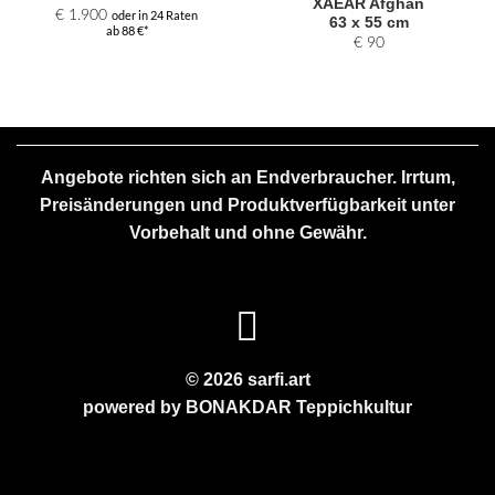
XAEÄR Afghan
€
1.900
oder in 24 Raten
63 x 55 cm
ab 88 €*
€
90
Angebote richten sich an Endverbraucher. Irrtum,
Preisänderungen und Produktverfügbarkeit unter
Vorbehalt und ohne Gewähr.
© 2026 sarfi.art
powered by
BONAKDAR
Teppichkultur