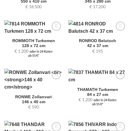
550 x 410 cm
345 x 280 cm
€
18.500
€
17.200
Zur
Zur
Auswahl
Auswahl
ROMMOTH Turkemen
RONROD Belutsch
hinzufügen
hinzufügen
128 x 72 cm
42 x 37 cm
€
1.200
oder in 24 Raten
€
195
ab 55 €*
Zur
Zur
Auswahl
Auswahl
THAMATH Turkemen
hinzufügen
hinzufügen
84 x 27 cm
RONWE Zollanvari
€
1.200
oder in 24 Raten
146 x 40 cm
ab 55 €*
€
590