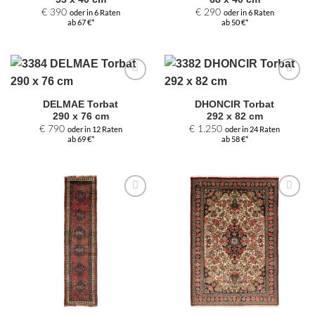
€
390
oder in 6 Raten
€
290
oder in 6 Raten
ab 67 €*
ab 50 €*
Zur
Zur
Auswahl
Auswahl
DELMAE Torbat
DHONCIR Torbat
hinzufügen
hinzufügen
290 x 76 cm
292 x 82 cm
€
790
oder in 12 Raten
€
1.250
oder in 24 Raten
ab 69 €*
ab 58 €*
Zur
Zur
Auswahl
Auswahl
hinzufügen
hinzufügen