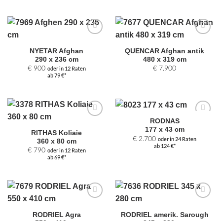
Zur
Zur
Auswahl
Auswahl
NYETAR Afghan
QUENCAR Afghan antik
hinzufügen
hinzufügen
290 x 236 cm
480 x 319 cm
€
900
oder in 12 Raten
€
7.900
ab 79 €*
RODNAS
Zur
Zur
177 x 43 cm
Auswahl
Auswahl
RITHAS Koliaie
hinzufügen
hinzufügen
€
2.700
oder in 24 Raten
360 x 80 cm
ab 124 €*
€
790
oder in 12 Raten
ab 69 €*
Zur
Zur
Auswahl
Auswahl
RODRIEL Agra
RODRIEL amerik. Sarough
hinzufügen
hinzufügen