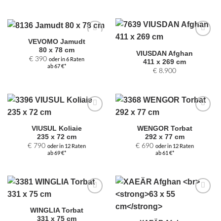
VEVOMO Jamudt
Zur
Zur
80 x 78 cm
Auswahl
Auswahl
VIUSDAN Afghan
hinzufügen
hinzufügen
€
390
oder in 6 Raten
411 x 269 cm
ab 67 €*
€
8.900
Zur
Zur
Auswahl
Auswahl
VIUSUL Koliaie
WENGOR Torbat
hinzufügen
hinzufügen
235 x 72 cm
292 x 77 cm
€
790
oder in 12 Raten
€
690
oder in 12 Raten
ab 69 €*
ab 61 €*
Zur
Zur
Auswahl
Auswahl
WINGLIA Torbat
hinzufügen
hinzufügen
331 x 75 cm