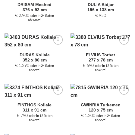
DRISAM Meshed
DULIA Bidjar
376 x 92 cm
196 x 138 cm
€
2.900
oder in 24 Raten
€
950
ab 134 €*
Zur
Zur
Auswahl
Auswahl
DURAS Koliaie
ELVIUS Torbat
hinzufügen
hinzufügen
352 x 80 cm
277 x 78 cm
€
1.290
oder in 24 Raten
€
690
oder in 12 Raten
ab 59 €*
ab 61 €*
Zur
Zur
Auswahl
Auswahl
FINTHOS Koliaie
GWINRIA Turkemen
hinzufügen
hinzufügen
311 x 91 cm
120 x 75 cm
€
790
oder in 12 Raten
€
1.200
oder in 24 Raten
ab 69 €*
ab 55 €*