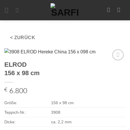
Zum
Inhalt
springen
< ZURÜCK
ELROD
Zur
Auswahl
156 x 98 cm
hinzufügen
€
6.800
Größe:
156 x 98 cm
Teppich-Nr.:
3908
Dicke:
ca. 2,2 mm