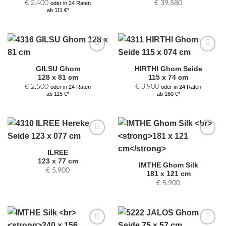
€
2.400
€
39.580
oder in 24 Raten
ab 111 €*
Zur
Zur
Auswahl
Auswahl
GILSU Ghom
HIRTHI Ghom Seide
hinzufügen
hinzufügen
128 x 81 cm
115 x 74 cm
€
2.500
€
3.900
oder in 24 Raten
oder in 24 Raten
ab 115 €*
ab 180 €*
Zur
Zur
Auswahl
Auswahl
ILREE
hinzufügen
hinzufügen
123 x 77 cm
IMTHE Ghom Silk
€
5.900
181 x 121 cm
€
5.900