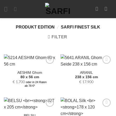
Zum
Inhalt
springen
PRODUKT EDITION
SARFI FINEST SILK
/
FILTER
Zur
Zur
Auswahl
Auswahl
AESHIM Ghom
ARANIL
hinzufügen
hinzufügen
80 x 56 cm
238 x 156 cm
€
1.700
€
17.900
oder in 24 Raten
ab 78 €*
Zur
Zur
Auswahl
Auswahl
BELSU