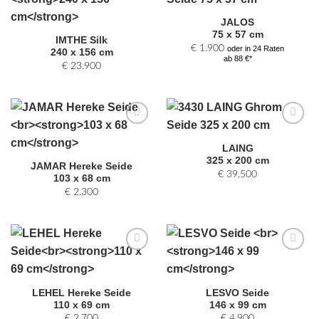
Zur
Zur
Auswahl
Auswahl
JALOS
hinzufügen
hinzufügen
75 x 57 cm
IMTHE Silk
€
1.900
oder in 24 Raten
240 x 156 cm
ab 88 €*
€
23.900
Zur
Zur
Auswahl
Auswahl
LAING
hinzufügen
hinzufügen
325 x 200 cm
JAMAR Hereke Seide
€
39.500
103 x 68 cm
€
2.300
Zur
Zur
Auswahl
Auswahl
hinzufügen
hinzufügen
LEHEL Hereke Seide
LESVO Seide
110 x 69 cm
146 x 99 cm
€
2.700
€
4.900