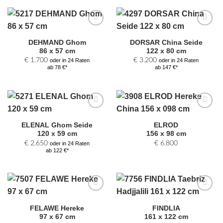
Zur
Zur
Auswahl
Auswahl
DEHMAND Ghom
DORSAR China Seide
hinzufügen
hinzufügen
86 x 57 cm
122 x 80 cm
€
1.700
€
3.200
oder in 24 Raten
oder in 24 Raten
ab 78 €*
ab 147 €*
Zur
Zur
Auswahl
Auswahl
ELENAL Ghom Seide
ELROD
hinzufügen
hinzufügen
120 x 59 cm
156 x 98 cm
€
2.650
€
6.800
oder in 24 Raten
ab 122 €*
Zur
Zur
Auswahl
Auswahl
FELAWE Hereke
FINDLIA
hinzufügen
hinzufügen
97 x 67 cm
161 x 122 cm