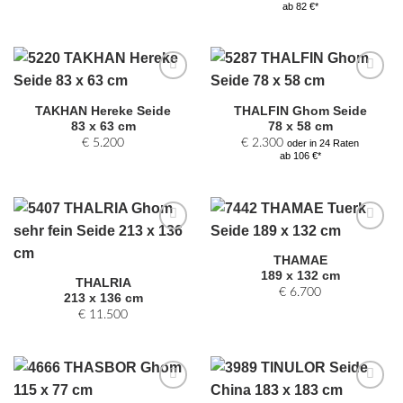
ab 82 €*
Zur
Zur
Auswahl
Auswahl
TAKHAN Hereke Seide
THALFIN Ghom Seide
hinzufügen
hinzufügen
83 x 63 cm
78 x 58 cm
€
5.200
€
2.300
oder in 24 Raten
ab 106 €*
Zur
Zur
Auswahl
Auswahl
THAMAE
hinzufügen
hinzufügen
189 x 132 cm
THALRIA
€
6.700
213 x 136 cm
€
11.500
Zur
Zur