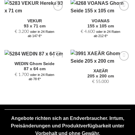
Zur
Zur
Auswahl
Auswahl
VEKUR
VOANAS
hinzufügen
hinzufügen
93 x 71 cm
155 x 105 cm
€
3.200
€
4.600
oder in 24 Raten
oder in 24 Raten
ab 147 €*
ab 212 €*
WEDIN Ghom Seide
Zur
Zur
87 x 64 cm
Auswahl
Auswahl
XAEÄR
hinzufügen
hinzufügen
€
1.700
oder in 24 Raten
205 x 200 cm
ab 78 €*
€
55.000
Angebote richten sich an Endverbraucher. Irrtum,
Preisänderungen und Produktverfügbarkeit unter
Vorbehalt und ohne Gewähr.