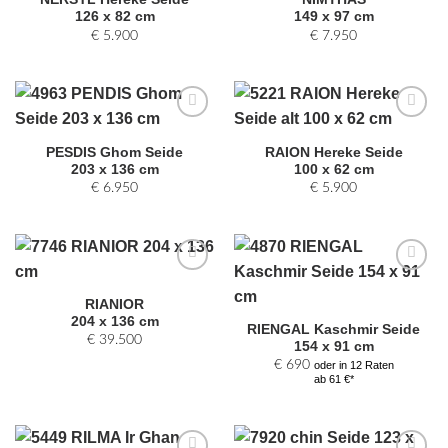
hinzufügen
hinzufügen
126 x 82 cm
149 x 97 cm
€
5.900
€
7.950
Zur
Zur
Auswahl
Auswahl
PESDIS Ghom Seide
RAION Hereke Seide
hinzufügen
hinzufügen
203 x 136 cm
100 x 62 cm
€
6.950
€
5.900
Zur
Zur
Auswahl
Auswahl
RIANIOR
hinzufügen
hinzufügen
204 x 136 cm
RIENGAL Kaschmir Seide
€
39.500
154 x 91 cm
€
690
oder in 12 Raten
ab 61 €*