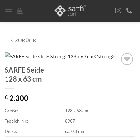
Zum
Inhalt
springen
< ZURÜCK
SARFE Seide
Zur
Auswahl
128 x 63 cm
hinzufügen
2.300
€
Größe:
128 x 63 cm
Teppich-Nr.:
8907
Dicke:
ca. 0,4 mm