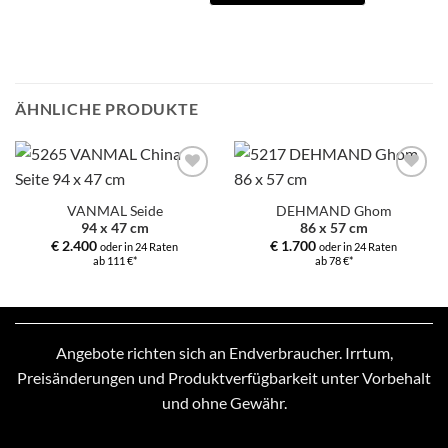
ÄHNLICHE PRODUKTE
Zur
Zur
Auswahl
Auswahl
VANMAL Seide
DEHMAND Ghom
hinzufügen
hinzufügen
94 x 47 cm
86 x 57 cm
€
2.400
€
1.700
oder in 24 Raten
oder in 24 Raten
ab 111 €*
ab 78 €*
Angebote richten sich an Endverbraucher. Irrtum,
Preisänderungen und Produktverfügbarkeit unter Vorbehalt
und ohne Gewähr.