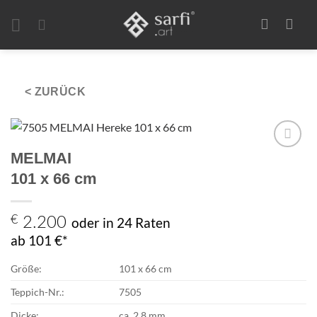
Zum
Inhalt
springen
< ZURÜCK
MELMAI
Zur
Auswahl
101 x 66 cm
hinzufügen
€
2.200
oder in 24 Raten
ab 101 €*
Größe:
101 x 66 cm
Teppich-Nr.:
7505
Dicke:
ca. 2,8 mm