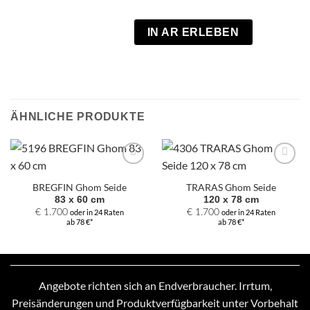
IN AR ERLEBEN
ÄHNLICHE PRODUKTE
Zur
Zur
Auswahl
Auswahl
BREGFIN Ghom Seide
TRARAS Ghom Seide
hinzufügen
hinzufügen
83 x 60 cm
120 x 78 cm
€
1.700
oder in 24 Raten
€
1.700
oder in 24 Raten
ab 78 €*
ab 78 €*
Angebote richten sich an Endverbraucher. Irrtum,
Preisänderungen und Produktverfügbarkeit unter Vorbehalt