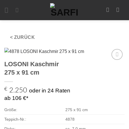
Zum
Inhalt
springen
< ZURÜCK
LOSONI Kaschmir
Zur
Auswahl
275 x 91 cm
hinzufügen
€
2.250
oder in 24 Raten
ab 106 €*
Größe:
275 x 91 cm
Teppich-Nr.:
4878
Dicke:
ca. 7,0 mm