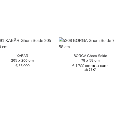
Zur
Zur
Auswahl
Auswa
XAEÄR
BORGA Ghom Seide
hinzufügen
hinzufü
205 x 200 cm
78 x 58 cm
€
55.000
€
1.700
oder in 24 Raten
ab 78 €*