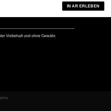
€
2.250
oder 
IN AR ERLEBEN
ab 106
nter Vorbehalt und ohne Gewähr.
DERN