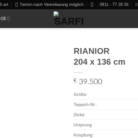
i.art
Termin nach Vereinbarung möglich
0911 - 77 28 36
ICE
RIANIOR
204 x 136 cm
Zur
€
39.500
Auswahl
hinzufügen
Größe:
Teppich-Nr.:
Dicke:
Ursprung :
Knüpfung: