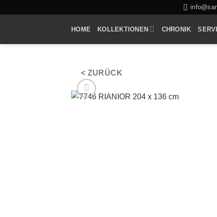
Zum
info@sarf
Inhalt
HOME
KOLLEKTIONEN
CHRONIK
SERV
springen
< ZURÜCK