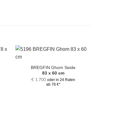
Zur
hl
Auswahl
BREGFIN Ghom Seide
gen
hinzufügen
83 x 60 cm
€
1.700
oder in 24 Raten
ab 78 €*
LOSONI K
275 x 