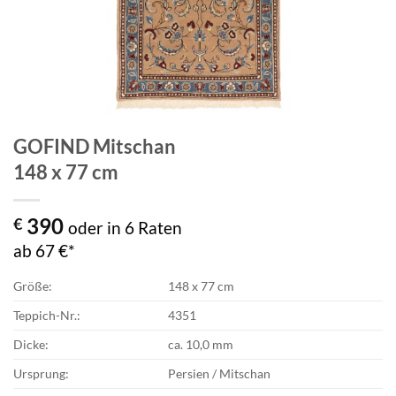
GOFIND Mitschan
148 x 77 cm
390
€
oder in 6 Raten
ab 67 €*
Größe:
148 x 77 cm
Teppich-Nr.:
4351
Dicke:
ca. 10,0 mm
Ursprung:
Persien / Mitschan