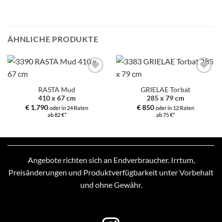
ÄHNLICHE PRODUKTE
Zur
Zur
Auswahl
Auswahl
RASTA Mud
GRIELAE Torbat
hinzufügen
hinzufügen
410 x 67 cm
285 x 79 cm
€
1.790
€
850
oder in 24 Raten
oder in 12 Raten
ab 82 €*
ab 75 €*
Angebote richten sich an Endverbraucher. Irrtum,
Preisänderungen und Produktverfügbarkeit unter Vorbehalt
und ohne Gewähr.