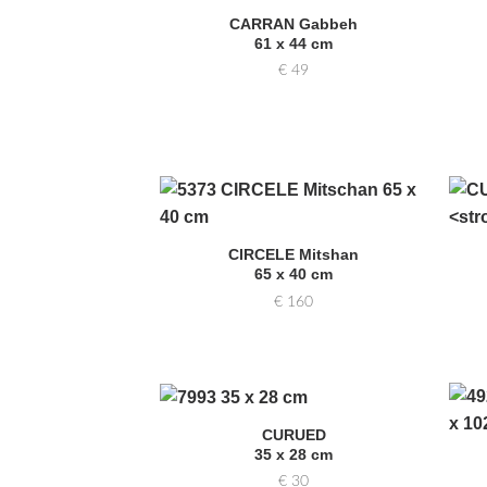
CARRAN Gabbeh
Zur
61 x 44 cm
Auswahl
hinzufügen
€
49
Zur
Auswahl
CIRCELE Mitshan
hinzufügen
65 x 40 cm
€
160
CURUED
Zur
35 x 28 cm
Auswahl
hinzufügen
€
30