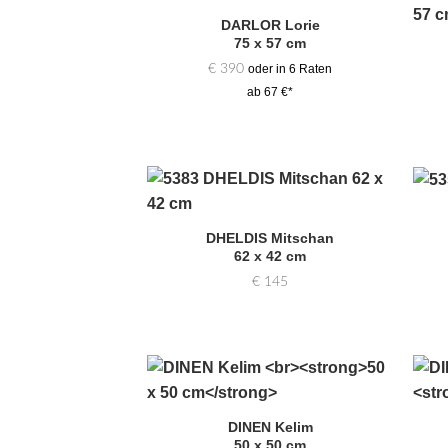
DARLOR Lorie
Zur
75 x 57 cm
Auswahl
hinzufügen
€
390
oder in 6 Raten
ab 67 €*
Zur
Auswahl
DHELDIS Mitschan
hinzufügen
62 x 42 cm
€
145
Zur
Auswahl
DINEN Kelim
hinzufügen
50 x 50 cm