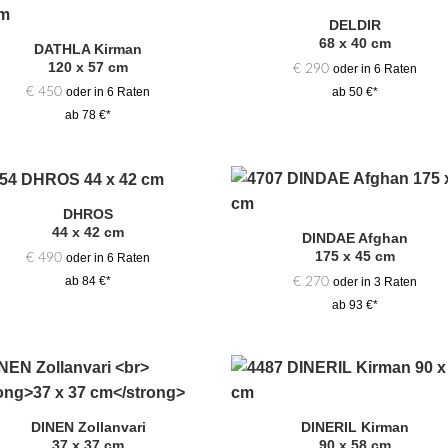
DELDIR
Zur
Zur
68 x 40 cm
Auswahl
Auswa
DATHLA Kirman
hinzufügen
hinzufü
120 x 57 cm
€
290
oder in 6 Raten
€
450
ab 50 €*
oder in 6 Raten
ab 78 €*
DHROS
Zur
Zur
44 x 42 cm
Auswahl
Auswa
DINDAE Afghan
hinzufügen
hinzufü
175 x 45 cm
€
490
oder in 6 Raten
€
270
ab 84 €*
oder in 3 Raten
ab 93 €*
Zur
Zur
Auswahl
Auswa
DINEN Zollanvari
DINERIL Kirman
hinzufügen
hinzufü
37 x 37 cm
90 x 58 cm