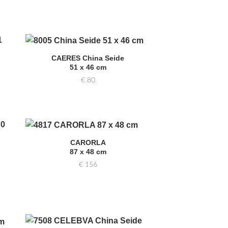
CAERES China Seide
Zur
51 x 46 cm
hl
Auswahl
gen
hinzufügen
€
80
CARORLA
Zur
87 x 48 cm
hl
Auswahl
gen
hinzufügen
€
156