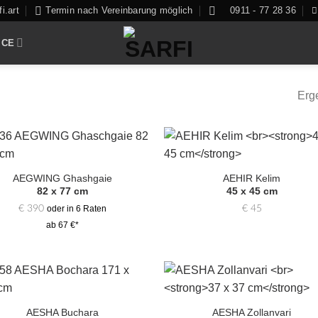
i.art
Termin nach Vereinbarung möglich
0911 - 77 28 36
ICE
Erg
Zur
Zur
Auswahl
Auswa
AEGWING Ghashgaie
AEHIR Kelim
hinzufügen
hinzufü
82 x 77 cm
45 x 45 cm
€
390
€
45
oder in 6 Raten
ab 67 €*
Zur
Zur
Auswahl
Auswa
AESHA Buchara
AESHA Zollanvari