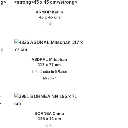
Zur
hl
Auswahl
ARMOR Kelim
gen
hinzufügen
45 x 45 cm
€
45
Zur
hl
Auswahl
ASDRAL Mitschan
gen
hinzufügen
117 x 77 cm
€
450
oder in 6 Raten
ab 78 €*
Zur
hl
Auswahl
BORNEA China
gen
hinzufügen
195 x 71 cm
€
95