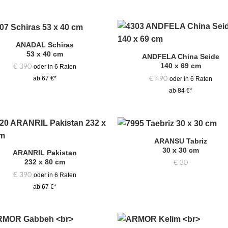
ANADAL Schiras
Zur
Zur
53 x 40 cm
Auswahl
Auswa
ANDFELA China Seide
hinzufügen
hinzufü
140 x 69 cm
€
390
oder in 6 Raten
€
490
ab 67 €*
oder in 6 Raten
ab 84 €*
ARANSU Tabriz
Zur
Zur
30 x 30 cm
Auswahl
Auswa
ARANRIL Pakistan
hinzufügen
hinzufü
232 x 80 cm
€
30
€
390
oder in 6 Raten
ab 67 €*