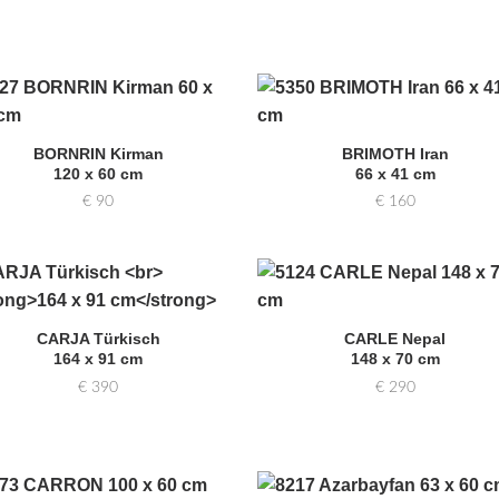
Zur
Zur
Auswahl
Auswa
BORNRIN Kirman
BRIMOTH Iran
hinzufügen
hinzufü
120 x 60 cm
66 x 41 cm
€
90
€
160
Zur
Zur
Auswahl
Auswa
CARJA Türkisch
CARLE Nepal
hinzufügen
hinzufü
164 x 91 cm
148 x 70 cm
€
390
€
290