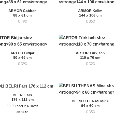
Zur
Zur
Auswahl
Auswa
ARMOR Gabbeh
ARMOR Kelim
hinzufügen
hinzufü
88 x 61 cm
144 x 106 cm
€
490
€
350
Zur
Zur
Auswahl
Auswa
ARTOR Bidjar
ARTOR Türkisch
hinzufügen
hinzufü
90 x 65 cm
110 x 70 cm
€
390
€
320
BELRI Fars
Zur
Zur
176 x 112 cm
Auswahl
Auswa
BELSU THENAS Mina
hinzufügen
hinzufü
94 x 60 cm
€
490
oder in 6 Raten
€
350
ab 84 €*