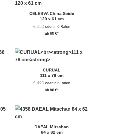
Zur
hl
Auswahl
CELEBVA China Seide
gen
hinzufügen
120 x 61 cm
€
350
oder in 6 Raten
ab 60 €*
Zur
hl
Auswahl
CURUAL
gen
hinzufügen
111 x 76 cm
€
490
oder in 6 Raten
ab 86 €*
Zur
hl
Auswahl
DAEAL Mitschan
gen
hinzufügen
84 x 62 cm