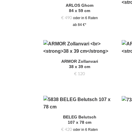
ARLOS Ghom
Zur
84 x 59 cm
Auswahl
hinzufügen
€
490
oder in 6 Raten
ab 84 €*
Zur
Auswahl
ARMOR Zollanvari
hinzufügen
38 x 39 cm
€
120
Zur
Auswahl
BELEG Belutsch
hinzufügen
107 x 78 cm
€
420
oder in 6 Raten