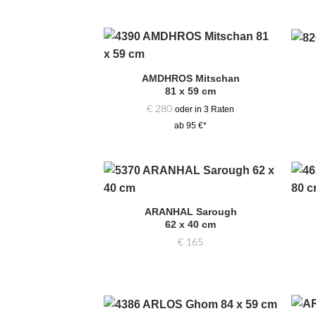
Zur
Auswahl
AMDHROS Mitschan
hinzufügen
81 x 59 cm
€
280
oder in 3 Raten
ab 95 €*
Zur
Auswahl
ARANHAL Sarough
hinzufügen
62 x 40 cm
€
165