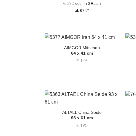
hinzufügen
€
390
oder in 6 Raten
ab 67 €*
AIMGOR Mitschan
Zur
64 x 41 cm
Auswahl
hinzufügen
€
145
Zur
Auswahl
ALTAEL China Seide
hinzufügen
93 x 61 cm
€
190