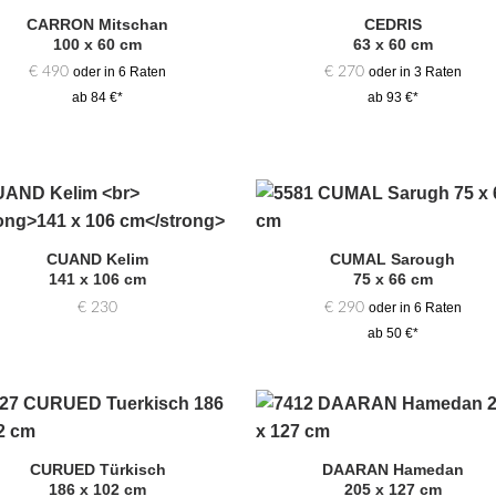
CARRON Mitschan
CEDRIS
Zur
Zur
100 x 60 cm
63 x 60 cm
Auswahl
Auswa
hinzufügen
hinzufü
€
490
€
270
oder in 6 Raten
oder in 3 Raten
ab 84 €*
ab 93 €*
Zur
Zur
Auswahl
Auswa
CUAND Kelim
CUMAL Sarough
hinzufügen
hinzufü
141 x 106 cm
75 x 66 cm
€
230
€
290
oder in 6 Raten
ab 50 €*
Zur
Zur
Auswahl
Auswa
CURUED Türkisch
DAARAN Hamedan
hinzufügen
hinzufü
186 x 102 cm
205 x 127 cm