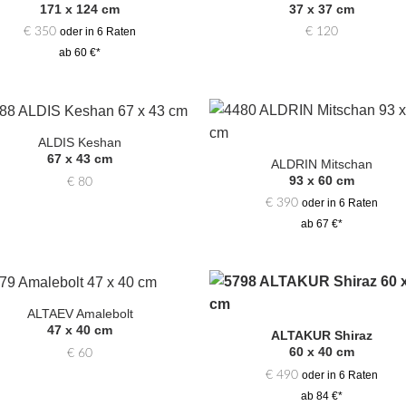
hinzufügen
hinzufü
171 x 124 cm
37 x 37 cm
€
350
€
120
oder in 6 Raten
ab 60 €*
ALDIS Keshan
Zur
Zur
67 x 43 cm
Auswahl
Auswa
ALDRIN Mitschan
hinzufügen
hinzufü
93 x 60 cm
€
80
€
390
oder in 6 Raten
ab 67 €*
ALTAEV Amalebolt
Zur
Zur
47 x 40 cm
Auswahl
Auswa
ALTAKUR Shiraz
hinzufügen
hinzufü
60 x 40 cm
€
60
€
490
oder in 6 Raten
ab 84 €*