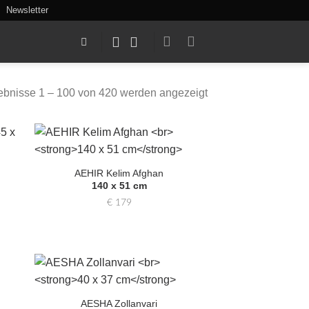
Newsletter
ebnisse 1 – 100 von 420 werden angezeigt
Zur
hl
Auswahl
AEHIR Kelim Afghan
gen
hinzufügen
140 x 51 cm
€
179
Zur
hl
Auswahl
AESHA Zollanvari