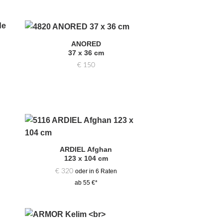
ANORED
Zur
37 x 36 cm
hl
Auswahl
gen
hinzufügen
€
150
Zur
hl
Auswahl
ARDIEL Afghan
gen
hinzufügen
123 x 104 cm
€
320
oder in 6 Raten
ab 55 €*