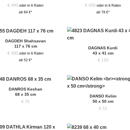
€
490
€
450
oder in 6 Raten
oder in 6 Raten
ab 84 €*
ab 78 €*
DAGDEH Shahsavan
Zur
Zur
117 x 76 cm
Auswahl
Auswa
DAGNAS Kurdi
hinzufügen
hinzufü
43 x 41 cm
€
300
oder in 6 Raten
€
110
ab 52 €*
DANROS Keshan
Zur
Zur
68 x 35 cm
Auswahl
Auswa
DANSO Kelim
hinzufügen
hinzufü
50 x 50 cm
€
75
€
55