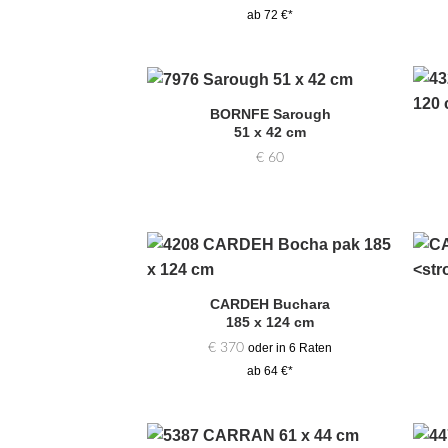
ab 72 €*
BORNFE Sarough
Zur
51 x 42 cm
Auswahl
hinzufügen
€
60
Zur
Auswahl
CARDEH Buchara
hinzufügen
185 x 124 cm
€
370
oder in 6 Raten
ab 64 €*