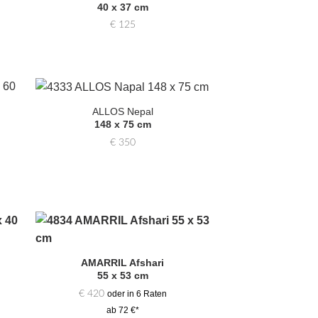
gen
hinzufügen
40 x 37 cm
€
125
ALLOS Nepal
Zur
148 x 75 cm
hl
Auswahl
gen
hinzufügen
€
350
Zur
hl
Auswahl
AMARRIL Afshari
gen
hinzufügen
55 x 53 cm
€
420
oder in 6 Raten
ab 72 €*