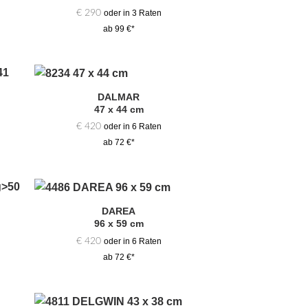
€
290
oder in 3 Raten
ab 99 €*
DALMAR
Zur
47 x 44 cm
hl
Auswahl
gen
hinzufügen
€
420
oder in 6 Raten
ab 72 €*
DAREA
Zur
96 x 59 cm
hl
Auswahl
gen
hinzufügen
€
420
oder in 6 Raten
ab 72 €*