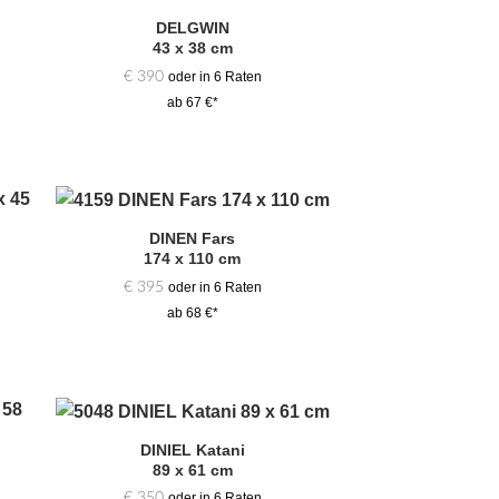
DELGWIN
Zur
43 x 38 cm
hl
Auswahl
gen
hinzufügen
€
390
oder in 6 Raten
ab 67 €*
DINEN Fars
Zur
174 x 110 cm
hl
Auswahl
gen
hinzufügen
€
395
oder in 6 Raten
ab 68 €*
DINIEL Katani
Zur
89 x 61 cm
hl
Auswahl
gen
hinzufügen
€
350
oder in 6 Raten