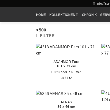
Zum
info@sarf
Inhalt
HOME
KOLLEKTIONEN
CHRONIK
SERV
springen
<500
FILTER
Zur
Auswahl
ADANMOR Fars
hinzufügen
101 x 71 cm
€
490
oder in 6 Raten
ab 84 €*
AENAS
Zur
85 x 46 cm
Auswahl