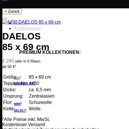
< Zurück
Home
Kollektionen
DAELOS
85 x 69 cm
PREMIUM KOLLEKTIONEN:
€
290
oder in 6 Raten
ab 50 €*
Größe:
85 x 69 cm
®
sarfi
Teppich-Nr.:
4450
MODERN ART
Dicke:
ca. 6,5 mm
Ursprung:
Zentralasien
Flor:
Schurwolle
®
MIRI
Kette:
Wolle
SELECT
*Alle Preise inkl. MwSt.
Kostenloser Versand