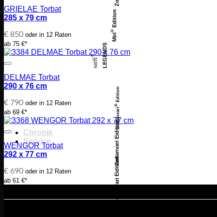
GRIELAE Torbat
Edition
285 x 79 cm
®
€
850
oder in 12 Raten
Miri
ab 75 €*
LEGENDS
®
sarfi
DELMAE Torbat
290 x 76 cm
Edition
€
790
oder in 12 Raten
®
Zollanvari
ab 69 €*
Zollanvari Eidition
Chronik
Service
WENGOR Torbat
292 x 77 cm
Zollanvari Eidition
€
690
oder in 12 Raten
ab 61 €*
Angebote richten sich an Endve