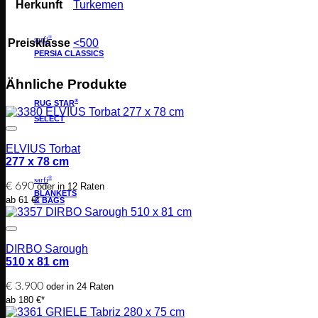
Herkunft
Turkemen
®
sarfi
Preisklasse
<500
PERSIA CLASSICS
Ähnliche Produkte
®
RUG STAR
SELECT
ELVIUS Torbat
277 x 78 cm
®
sarfi
€
690
oder in 12 Raten
BLANKETS
ab 61 €*
& BAGS
DIRBO Sarough
510 x 81 cm
€
3.900
oder in 24 Raten
ab 180 €*