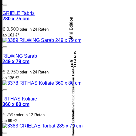
GRIELE Tabriz
280 x 75 cm
Miri Edition
€
3.500
oder in 24 Raten
ab 161 €*
LEGENDS
RILWING Sarab
249 x 79 cm
sarfi
Zollanvari Eidition
€
2.950
oder in 24 Raten
ab 136 €*
Zollanvari Eidition
RITHAS Koliaie
360 x 80 cm
Zollanvari Eidition
€
790
oder in 12 Raten
ab 69 €*