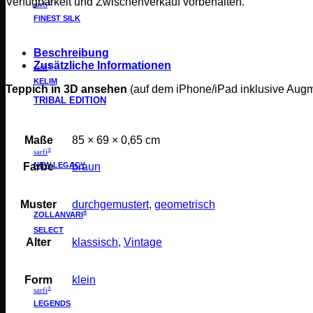
Verfügbarkeit und Zwischenverkauf vorbehalten.
®
sarfi
FINEST SILK
Beschreibung
Zusätzliche Informationen
®
sarfi
KELIM
Teppich in 3D ansehen
(auf dem iPhone/iPad inklusive Aug
TRIBAL EDITION
Maße
85 × 69 × 0,65 cm
®
sarfi
Farbe
braun
NEW LEGACY
Muster
durchgemustert
,
geometrisch
®
ZOLLANVARI
SELECT
Alter
klassisch
,
Vintage
Form
klein
®
sarfi
LEGENDS