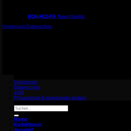
© 2026 sarfi.art
powered by
BONAKDAR
Teppichkultur
Impressum
Datenschutz
© 2026 sarfi.art
powered by
BONAKDAR
Teppichkultur
Impressum
Datenschutz
Impressum
Datenschutz
AGB
Privatsphäre-Einstellungen ändern
Suchen
nach:
Home
Kollektionen
Auswahl