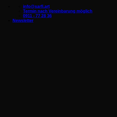
Zum
info@sarfi.art
Inhalt
Termin nach Vereinbarung möglich
springen
0911 - 77 28 36
Newsletter