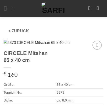
Zum
Inhalt
springen
< ZURÜCK
CIRCELE Mitshan
Zur
Auswahl
65 x 40 cm
hinzufügen
€
160
Größe:
65 x 40 cm
Teppich-Nr.:
5373
Dicke:
ca. 8,0 mm