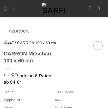
Zum
Inhalt
springen
< ZURÜCK
CARRON Mitschan
Zur
Auswahl
100 x 60 cm
hinzufügen
€
490
oder in 6 Raten
ab 84 €*
Größe:
100 x 60 cm
Teppich-Nr.:
4473
Dicke:
ca. 8,1 mm