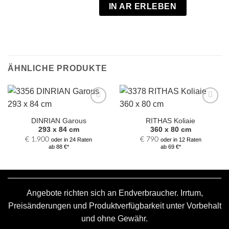
IN AR ERLEBEN
ÄHNLICHE PRODUKTE
Zur
Zur
Auswahl
Auswahl
DINRIAN Garous
RITHAS Koliaie
hinzufügen
hinzufügen
293 x 84 cm
360 x 80 cm
€
1.900
€
790
oder in 24 Raten
oder in 12 Raten
ab 88 €*
ab 69 €*
Angebote richten sich an Endverbraucher. Irrtum,
Preisänderungen und Produktverfügbarkeit unter Vorbehalt
und ohne Gewähr.