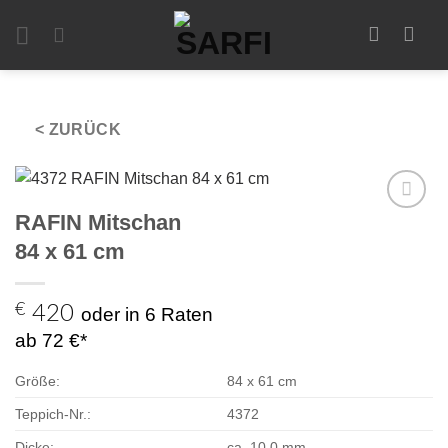
Zum
Inhalt
springen
< ZURÜCK
RAFIN Mitschan
Zur
Auswahl
84 x 61 cm
hinzufügen
€
420
oder in 6 Raten
ab 72 €*
Größe:
84 x 61 cm
Teppich-Nr.:
4372
Dicke:
ca. 10,0 mm