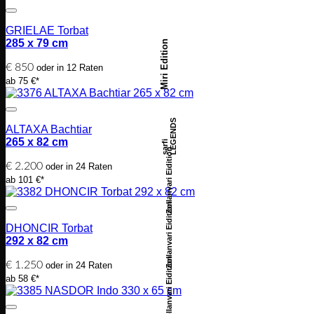
GRIELAE Torbat
285 x 79 cm
Miri Edition
€
850
oder in 12 Raten
ab 75 €*
LEGENDS
ALTAXA Bachtiar
265 x 82 cm
sarfi
Zollanvari Eidition
€
2.200
oder in 24 Raten
ab 101 €*
Zollanvari Eidition
DHONCIR Torbat
292 x 82 cm
Zollanvari Eidition
€
1.250
oder in 24 Raten
ab 58 €*