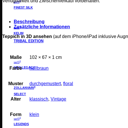
Verfügbarkeit und Zwischenverkauf vorbehalten.
®
sarfi
FINEST SILK
Beschreibung
Zusätzliche Informationen
®
sarfi
KELIM
Teppich in 3D ansehen
(auf dem iPhone/iPad inklusive Aug
TRIBAL EDITION
Maße
102 × 67 × 1 cm
®
sarfi
Farbe
hellbraun
NEW LEGACY
Muster
durchgemustert
,
floral
®
ZOLLANVARI
SELECT
Alter
klassisch
,
Vintage
Form
klein
®
sarfi
LEGENDS