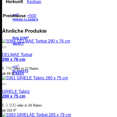
Herkunft
Keshan
®
sarfi
Preisklasse
<500
PERSIA CLASSICS
Ähnliche Produkte
®
RUG STAR
SELECT
DELMAE Torbat
290 x 76 cm
®
sarfi
€
790
oder in 12 Raten
BLANKETS
ab 69 €*
& BAGS
GRIELE Tabriz
280 x 75 cm
€
3.500
oder in 24 Raten
ab 161 €*