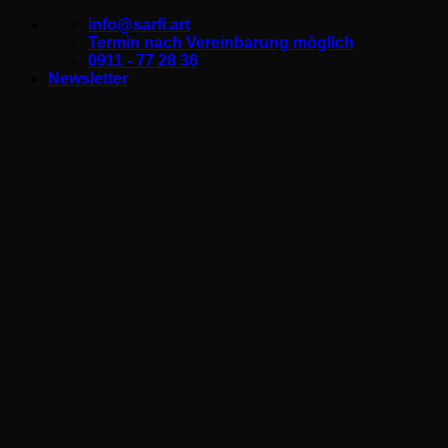
Zum
info@sarfi.art
Inhalt
Termin nach Vereinbarung möglich
springen
0911 - 77 28 36
Newsletter