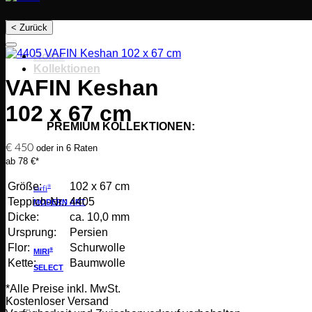
< Zurück
Home
Kollektionen
VAFIN Keshan
102 x 67 cm
PREMIUM KOLLEKTIONEN:
€
450
oder in 6 Raten
ab 78 €*
Größe:
102 x 67 cm
®
sarfi
Teppich-Nr.:
4405
MODERN ART
Dicke:
ca. 10,0 mm
Ursprung:
Persien
Flor:
Schurwolle
®
MIRI
Kette:
Baumwolle
SELECT
*Alle Preise inkl. MwSt.
Kostenloser Versand