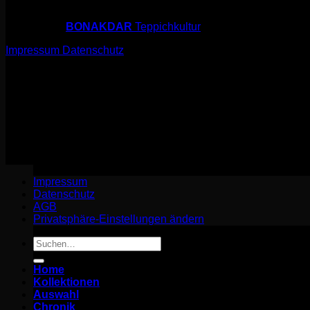
© 2026 sarfi.art
powered by
BONAKDAR
Teppichkultur
Impressum
Datenschutz
© 2026 sarfi.art
powered by
BONAKDAR
Teppichkultur
Impressum
Datenschutz
Impressum
Datenschutz
AGB
Privatsphäre-Einstellungen ändern
Suchen
nach:
Home
Kollektionen
Auswahl
Chronik