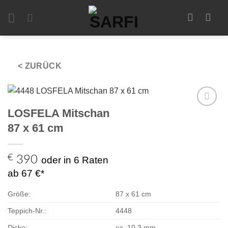
Zum
Inhalt
springen
< ZURÜCK
LOSFELA Mitschan
Zur
Auswahl
87 x 61 cm
hinzufügen
€
390
oder in 6 Raten
ab 67 €*
Größe:
87 x 61 cm
Teppich-Nr.:
4448
Dicke:
ca. 10,3 mm