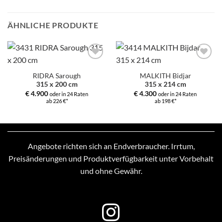
ÄHNLICHE PRODUKTE
Zur
Zur
Auswahl
Auswahl
RIDRA Sarough
MALKITH Bidjar
hinzufügen
hinzufügen
315 x 200 cm
315 x 214 cm
€
4.900
€
4.300
oder in 24 Raten
oder in 24 Raten
ab 226 €*
ab 198 €*
Angebote richten sich an Endverbraucher. Irrtum,
Preisänderungen und Produktverfügbarkeit unter Vorbehalt
und ohne Gewähr.