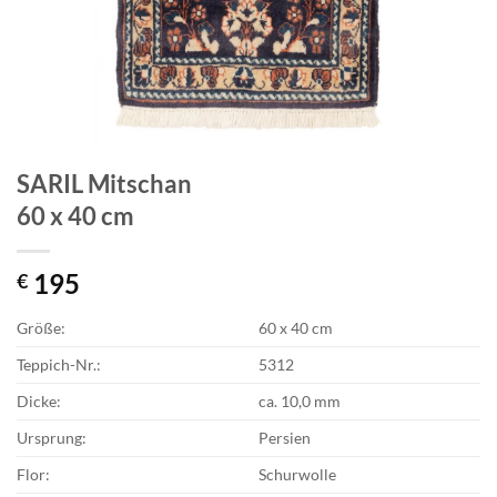
SARIL Mitschan
60 x 40 cm
195
€
Größe:
60 x 40 cm
Teppich-Nr.:
5312
Dicke:
ca. 10,0 mm
Ursprung:
Persien
Flor:
Schurwolle