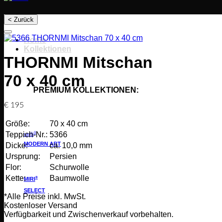
< Zurück
Home
Kollektionen
THORNMI Mitschan
70 x 40 cm
PREMIUM KOLLEKTIONEN:
€
195
Größe:
70 x 40 cm
®
Teppich-Nr.:
5366
sarfi
MODERN ART
Dicke:
ca. 10,0 mm
Ursprung:
Persien
Flor:
Schurwolle
Kette:
Baumwolle
®
MIRI
SELECT
*Alle Preise inkl. MwSt.
Kostenloser Versand
Verfügbarkeit und Zwischenverkauf vorbehalten.