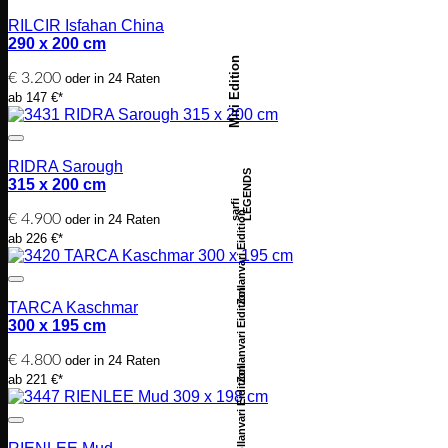
RILCIR Isfahan China
290 x 200 cm
Miri Edition
€
3.200
oder in 24 Raten
ab 147 €*
RIDRA Sarough
LEGENDS
315 x 200 cm
sarfi
Zollanvari Eidition
€
4.900
oder in 24 Raten
ab 226 €*
Zollanvari Eidition
TARCA Kaschmar
300 x 195 cm
€
4.800
oder in 24 Raten
Zollanvari Eidition
ab 221 €*