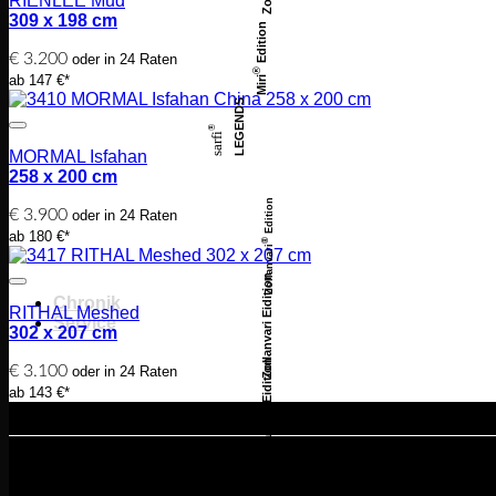
RIENLEE Mud
309 x 198 cm
Edition
€
3.200
oder in 24 Raten
®
ab 147 €*
Miri
LEGENDS
®
sarfi
MORMAL Isfahan
258 x 200 cm
Edition
€
3.900
oder in 24 Raten
ab 180 €*
®
Zollanvari
Zollanvari Eidition
Chronik
RITHAL Meshed
Service
302 x 207 cm
Zollanvari Eidition
€
3.100
oder in 24 Raten
ab 143 €*
Angebote richten sich an Endve