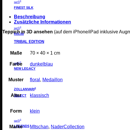
®
sarfi
FINEST SILK
Beschreibung
Zusätzliche Informationen
®
sarfi
Teppich in 3D ansehen
(auf dem iPhone/iPad inklusive Aug
KELIM
TRIBAL EDITION
Maße
70 × 40 × 1 cm
®
sarfi
Farbe
dunkelblau
NEW LEGACY
Muster
floral
,
Medaillon
®
ZOLLANVARI
Alter
klassisch
SELECT
Form
klein
®
sarfi
LEGENDS
Marke
MItschan
,
NaderCollection