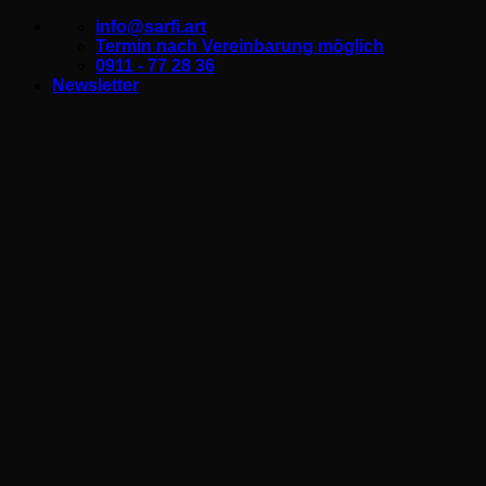
Zum
info@sarfi.art
Inhalt
Termin nach Vereinbarung möglich
springen
0911 - 77 28 36
Newsletter