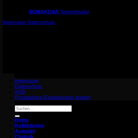
© 2026 sarfi.art
powered by
BONAKDAR
Teppichkultur
Impressum
Datenschutz
© 2026 sarfi.art
powered by
BONAKDAR
Teppichkultur
Impressum
Datenschutz
Impressum
Datenschutz
AGB
Privatsphäre-Einstellungen ändern
Suchen
nach:
Home
Kollektionen
Auswahl
Chronik