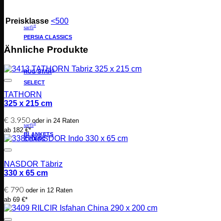
Preisklasse
<500
®
sarfi
PERSIA CLASSICS
Ähnliche Produkte
®
RUG STAR
SELECT
TATHORN
325 x 215 cm
€
3.950
oder in 24 Raten
®
sarfi
ab 182 €*
BLANKETS
& BAGS
NASDOR Täbriz
330 x 65 cm
€
790
oder in 12 Raten
ab 69 €*