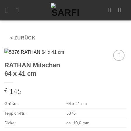
Zum
Inhalt
springen
< ZURÜCK
RATHAN Mitschan
Zur
Auswahl
64 x 41 cm
hinzufügen
€
145
Größe:
64 x 41 cm
Teppich-Nr.:
5376
Dicke:
ca. 10,0 mm