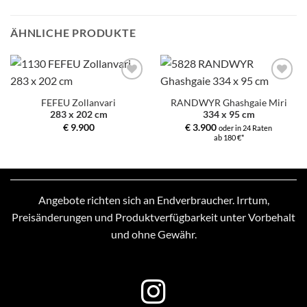
ÄHNLICHE PRODUKTE
Zur
Zur
Auswahl
Auswahl
FEFEU Zollanvari
RANDWYR Ghashgaie Miri
hinzufügen
hinzufügen
283 x 202 cm
334 x 95 cm
€
9.900
€
3.900
oder in 24 Raten
ab 180 €*
Angebote richten sich an Endverbraucher. Irrtum,
Preisänderungen und Produktverfügbarkeit unter Vorbehalt
und ohne Gewähr.