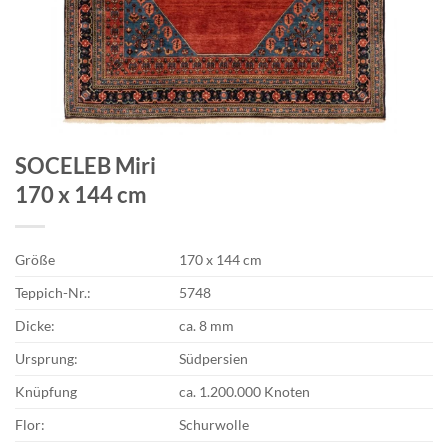
SOCELEB Miri
170 x 144 cm
Größe
170 x 144 cm
Teppich-Nr.:
5748
Dicke:
ca. 8 mm
Ursprung:
Südpersien
Knüpfung
ca. 1.200.000 Knoten
Flor:
Schurwolle