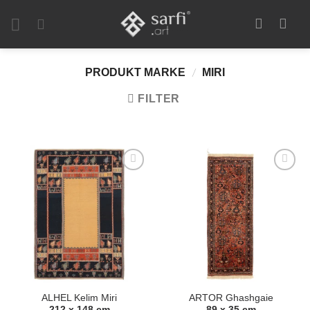
Zum
Inhalt
springen
PRODUKT MARKE
MIRI
/
FILTER
Zur
Zur
Auswahl
Auswahl
hinzufügen
hinzufügen
ALHEL Kelim Miri
ARTOR Ghashgaie
212 x 148 cm
89 x 35 cm