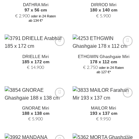
Auswahl
Auswahl
DATHRA Miri
DIRROD Miri
hinzufügen
hinzufügen
97 x 56 cm
180 x 140 cm
€
2.900
€
5.900
oder in 24 Raten
ab 134 €*
Zur
Zur
Auswahl
Auswahl
DRIELLE Miri
ETHGWIN Ghashgaie Miri
hinzufügen
hinzufügen
185 x 172 cm
178 x 112 cm
€
14.900
€
2.750
oder in 24 Raten
ab 127 €*
Zur
Zur
Auswahl
Auswahl
GNORAE Miri
MAILOR Miri
hinzufügen
hinzufügen
188 x 138 cm
193 x 137 cm
€
5.900
€
9.950