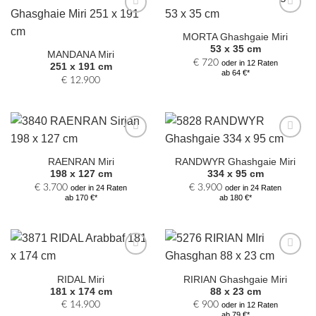
Zur
Zur
Auswahl
Auswahl
MORTA Ghashgaie Miri
hinzufügen
hinzufügen
53 x 35 cm
MANDANA Miri
€
720
oder in 12 Raten
251 x 191 cm
ab 64 €*
€
12.900
Zur
Zur
Auswahl
Auswahl
RAENRAN Miri
RANDWYR Ghashgaie Miri
hinzufügen
hinzufügen
198 x 127 cm
334 x 95 cm
€
3.700
€
3.900
oder in 24 Raten
oder in 24 Raten
ab 170 €*
ab 180 €*
Zur
Zur
Auswahl
Auswahl
RIDAL Miri
RIRIAN Ghashgaie Miri
hinzufügen
hinzufügen
181 x 174 cm
88 x 23 cm
€
14.900
€
900
oder in 12 Raten
ab 79 €*