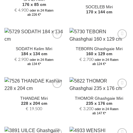
hinzufügen
hinzufügen
176 x 85 cm
SOCELEB Miri
€
4.900
oder in 24 Raten
170 x 144 cm
ab 226 €*
Zur
Zur
Auswahl
Auswahl
SODATH Kelim Miri
TEBORN Ghashgaie Miri
hinzufügen
hinzufügen
184 x 134 cm
160 x 129 cm
€
2.900
€
2.700
oder in 24 Raten
oder in 24 Raten
ab 134 €*
ab 124 €*
Zur
Zur
Auswahl
Auswahl
THANDAE Miri
THOMOR Ghashgaie Miri
hinzufügen
hinzufügen
228 x 204 cm
235 x 176 cm
€
19.500
€
3.200
oder in 24 Raten
ab 147 €*