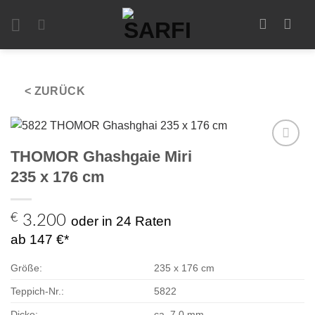
Zum
Inhalt
springen
< ZURÜCK
THOMOR Ghashgaie Miri
Zur
Auswahl
235 x 176 cm
hinzufügen
€
3.200
oder in 24 Raten
ab 147 €*
Größe:
235 x 176 cm
Teppich-Nr.:
5822
Dicke:
ca. 7,0 mm