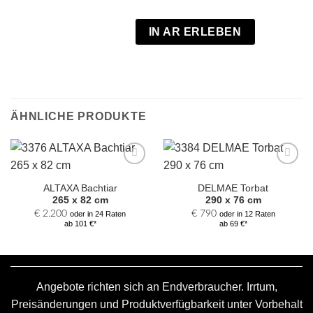
IN AR ERLEBEN
ÄHNLICHE PRODUKTE
Zur
Zur
Auswahl
Auswahl
ALTAXA Bachtiar
DELMAE Torbat
hinzufügen
hinzufügen
265 x 82 cm
290 x 76 cm
€
2.200
€
790
oder in 24 Raten
oder in 12 Raten
ab 101 €*
ab 69 €*
Angebote richten sich an Endverbraucher. Irrtum,
Preisänderungen und Produktverfügbarkeit unter Vorbehalt