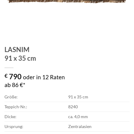
LASNIM
91 x 35 cm
790
€
oder in 12 Raten
ab 86 €*
Größe:
91 x 35 cm
Teppich-Nr.:
8240
Dicke:
ca. 4,0 mm
Ursprung:
Zentralasien