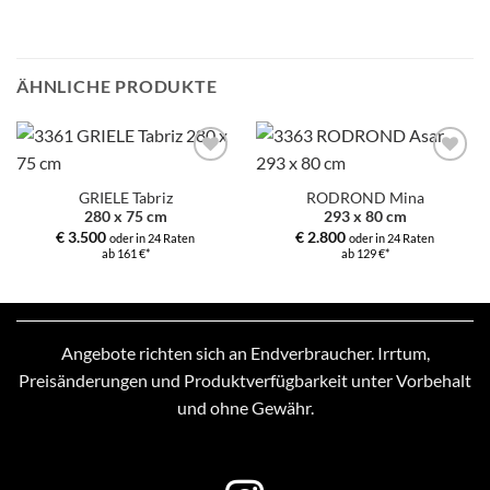
ÄHNLICHE PRODUKTE
Zur
Zur
Auswahl
Auswahl
GRIELE Tabriz
RODROND Mina
hinzufügen
hinzufügen
280 x 75 cm
293 x 80 cm
€
3.500
€
2.800
oder in 24 Raten
oder in 24 Raten
ab 161 €*
ab 129 €*
Angebote richten sich an Endverbraucher. Irrtum,
Preisänderungen und Produktverfügbarkeit unter Vorbehalt
und ohne Gewähr.