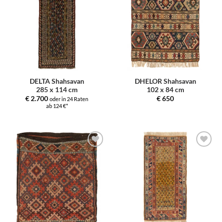
Auswahl
Auswahl
hinzufügen
hinzufügen
DELTA Shahsavan
DHELOR Shahsavan
285 x 114 cm
102 x 84 cm
€
2.700
€
650
oder in 24 Raten
ab 124 €*
Zur
Zur
Auswahl
Auswahl
hinzufügen
hinzufügen