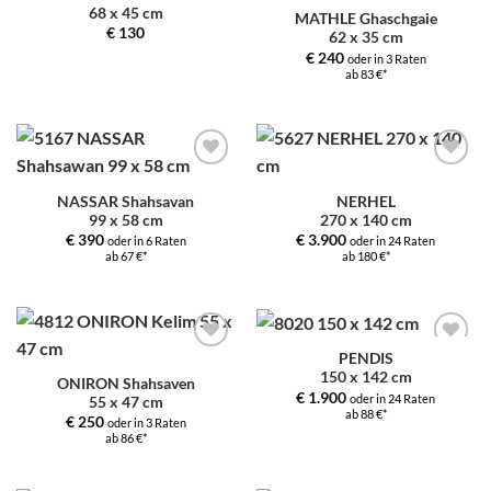
68 x 45 cm
Auswahl
Auswahl
MATHLE Ghaschgaie
hinzufügen
hinzufügen
€
130
62 x 35 cm
€
240
oder in 3 Raten
ab 83 €*
Zur
Zur
Auswahl
Auswahl
NASSAR Shahsavan
NERHEL
hinzufügen
hinzufügen
99 x 58 cm
270 x 140 cm
€
390
€
3.900
oder in 6 Raten
oder in 24 Raten
ab 67 €*
ab 180 €*
PENDIS
Zur
Zur
150 x 142 cm
Auswahl
Auswahl
ONIRON Shahsaven
hinzufügen
hinzufügen
€
1.900
oder in 24 Raten
55 x 47 cm
ab 88 €*
€
250
oder in 3 Raten
ab 86 €*