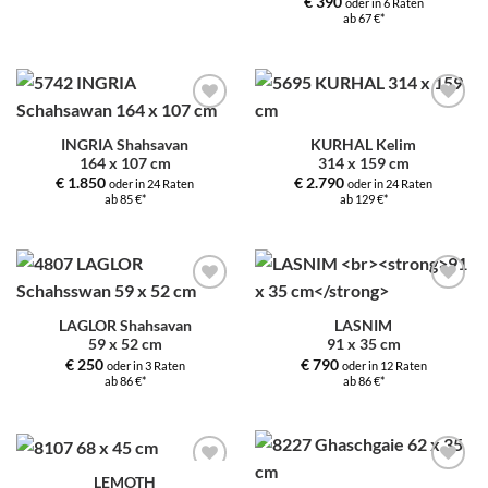
€
390
oder in 6 Raten
ab 67 €*
Zur
Zur
Auswahl
Auswahl
INGRIA Shahsavan
KURHAL Kelim
hinzufügen
hinzufügen
164 x 107 cm
314 x 159 cm
€
1.850
€
2.790
oder in 24 Raten
oder in 24 Raten
ab 85 €*
ab 129 €*
Zur
Zur
Auswahl
Auswahl
LAGLOR Shahsavan
LASNIM
hinzufügen
hinzufügen
59 x 52 cm
91 x 35 cm
€
250
€
790
oder in 3 Raten
oder in 12 Raten
ab 86 €*
ab 86 €*
LEMOTH
Zur
Zur