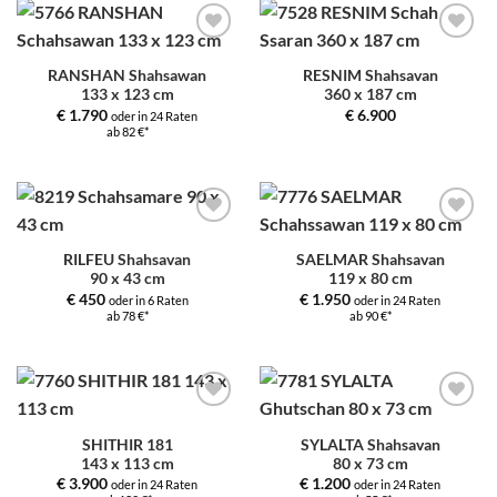
Zur
Zur
Auswahl
Auswahl
RANSHAN Shahsawan
RESNIM Shahsavan
hinzufügen
hinzufügen
133 x 123 cm
360 x 187 cm
€
1.790
€
6.900
oder in 24 Raten
ab 82 €*
Zur
Zur
Auswahl
Auswahl
RILFEU Shahsavan
SAELMAR Shahsavan
hinzufügen
hinzufügen
90 x 43 cm
119 x 80 cm
€
450
€
1.950
oder in 6 Raten
oder in 24 Raten
ab 78 €*
ab 90 €*
Zur
Zur
Auswahl
Auswahl
SHITHIR 181
SYLALTA Shahsavan
hinzufügen
hinzufügen
143 x 113 cm
80 x 73 cm
€
3.900
€
1.200
oder in 24 Raten
oder in 24 Raten