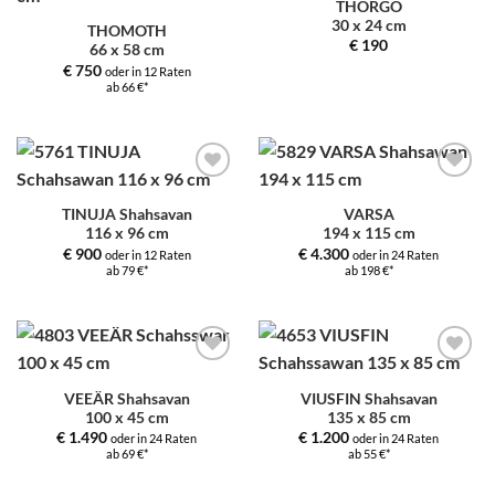
THORGO
Zur
Zur
30 x 24 cm
Auswahl
Auswahl
THOMOTH
hinzufügen
hinzufügen
€
190
66 x 58 cm
€
750
oder in 12 Raten
ab 66 €*
Zur
Zur
Auswahl
Auswahl
TINUJA Shahsavan
VARSA
hinzufügen
hinzufügen
116 x 96 cm
194 x 115 cm
€
900
€
4.300
oder in 12 Raten
oder in 24 Raten
ab 79 €*
ab 198 €*
Zur
Zur
Auswahl
Auswahl
VEEÄR Shahsavan
VIUSFIN Shahsavan
hinzufügen
hinzufügen
100 x 45 cm
135 x 85 cm
€
1.490
€
1.200
oder in 24 Raten
oder in 24 Raten
ab 69 €*
ab 55 €*