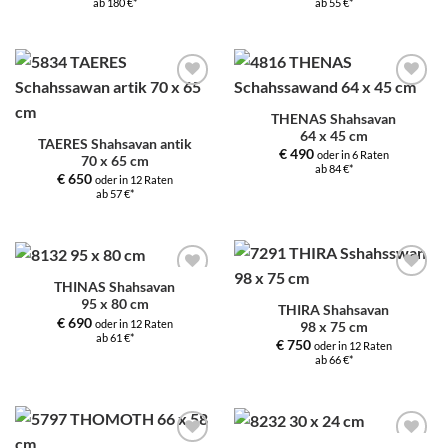
ab 180 €*
ab 55 €*
Zur
Zur
Auswahl
Auswahl
THENAS Shahsavan
hinzufügen
hinzufügen
64 x 45 cm
TAERES Shahsavan antik
€
490
oder in 6 Raten
70 x 65 cm
ab 84 €*
€
650
oder in 12 Raten
ab 57 €*
THINAS Shahsavan
Zur
Zur
95 x 80 cm
Auswahl
Auswahl
THIRA Shahsavan
hinzufügen
hinzufügen
€
690
oder in 12 Raten
98 x 75 cm
ab 61 €*
€
750
oder in 12 Raten
ab 66 €*