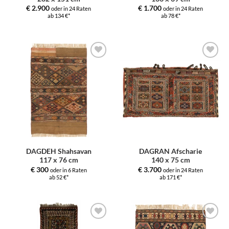
€
2.900
€
1.700
oder in 24 Raten
oder in 24 Raten
ab 134 €*
ab 78 €*
Zur
Zur
Auswahl
Auswahl
hinzufügen
hinzufügen
DAGDEH Shahsavan
DAGRAN Afscharie
117 x 76 cm
140 x 75 cm
€
300
€
3.700
oder in 6 Raten
oder in 24 Raten
ab 52 €*
ab 171 €*
Zur
Zur