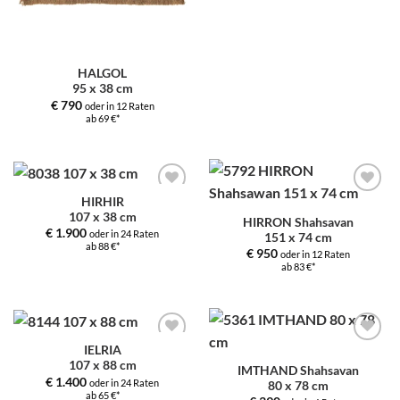
HALGOL
95 x 38 cm
€
790
oder in 12 Raten
ab 69 €*
HIRHIR
Zur
Zur
107 x 38 cm
Auswahl
Auswahl
HIRRON Shahsavan
hinzufügen
hinzufügen
€
1.900
oder in 24 Raten
151 x 74 cm
ab 88 €*
€
950
oder in 12 Raten
ab 83 €*
IELRIA
Zur
Zur
107 x 88 cm
Auswahl
Auswahl
IMTHAND Shahsavan
hinzufügen
hinzufügen
€
1.400
oder in 24 Raten
80 x 78 cm
ab 65 €*