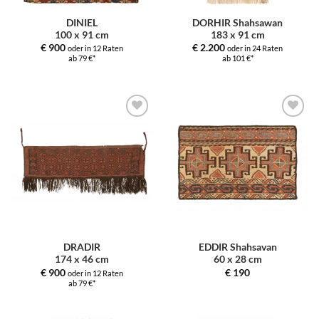
DINIEL
DORHIR Shahsawan
100 x 91 cm
183 x 91 cm
€
900
€
2.200
oder in 12 Raten
oder in 24 Raten
ab 79 €*
ab 101 €*
Zur
Zur
Auswahl
Auswahl
hinzufügen
hinzufügen
DRADIR
EDDIR Shahsavan
174 x 46 cm
60 x 28 cm
€
900
€
190
oder in 12 Raten
ab 79 €*