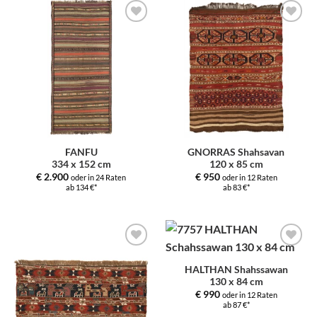
Zur
Zur
Auswahl
Auswahl
hinzufügen
hinzufügen
FANFU
GNORRAS Shahsavan
334 x 152 cm
120 x 85 cm
€
2.900
€
950
oder in 24 Raten
oder in 12 Raten
ab 134 €*
ab 83 €*
Zur
Zur
Auswahl
Auswahl
HALTHAN Shahssawan
hinzufügen
hinzufügen
130 x 84 cm
€
990
oder in 12 Raten
ab 87 €*