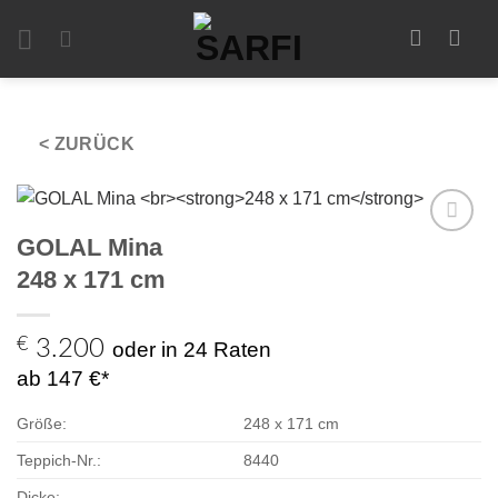
Zum
Inhalt
springen
< ZURÜCK
GOLAL Mina
Zur
Auswahl
248 x 171 cm
hinzufügen
€
3.200
oder in 24 Raten
ab 147 €*
Größe:
248 x 171 cm
Teppich-Nr.:
8440
Dicke: