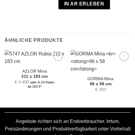
IN AR ERLEBEN
ÄHNLICHE PRODUKTE
Zur
Zur
Auswahl
Auswahl
AZLOR Mina
hinzufügen
hinzufügen
211 x 183 cm
GORMA Mina
€
4.400
oder in 24 Raten
96 x 58 cm
ab 203 €*
€
350
Angebote richten sich an Endverbraucher. Irrtum,
Preisänderungen und Produktverfügbarkeit unter Vorbehalt