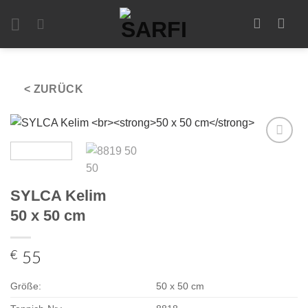
Zum
Inhalt
springen
< ZURÜCK
Zur
Auswahl
hinzufügen
SYLCA Kelim
50 x 50 cm
€
55
Größe:
50 x 50 cm