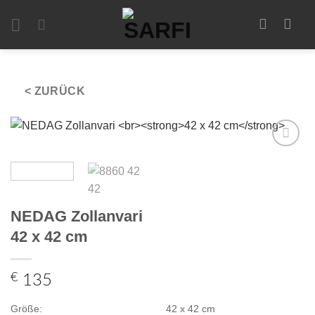
Zum
Inhalt
springen
< ZURÜCK
Zur
Auswahl
hinzufügen
NEDAG Zollanvari
42 x 42 cm
€
135
Größe:
42 x 42 cm