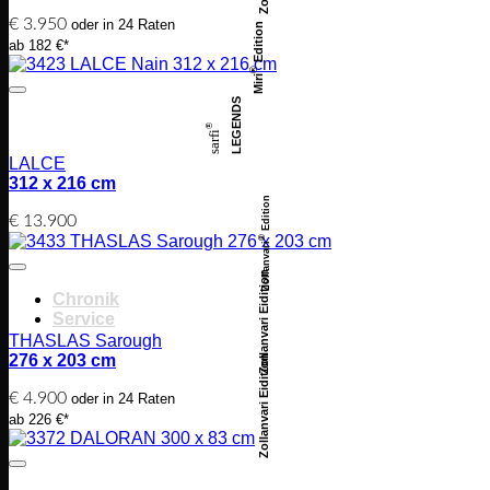
€
3.950
oder in 24 Raten
Edition
ab 182 €*
®
Miri
LEGENDS
®
sarfi
LALCE
312 x 216 cm
Edition
€
13.900
®
Zollanvari
Zollanvari Eidition
Chronik
Service
THASLAS Sarough
276 x 203 cm
Zollanvari Eidition
€
4.900
oder in 24 Raten
ab 226 €*