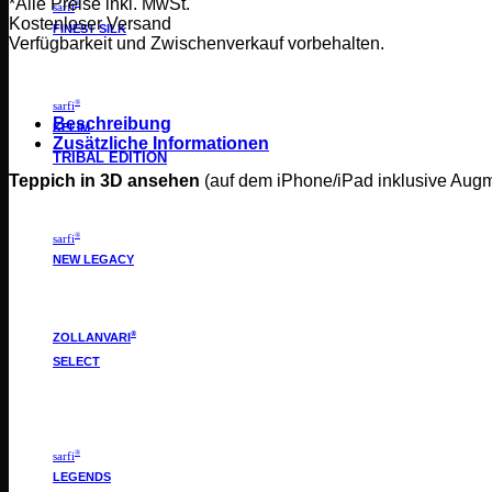
*Alle Preise inkl. MwSt.
®
sarfi
Kostenloser Versand
FINEST SILK
Verfügbarkeit und Zwischenverkauf vorbehalten.
®
sarfi
Beschreibung
KELIM
Zusätzliche Informationen
TRIBAL EDITION
Teppich in 3D ansehen
(auf dem iPhone/iPad inklusive Aug
®
sarfi
NEW LEGACY
®
ZOLLANVARI
SELECT
®
sarfi
LEGENDS