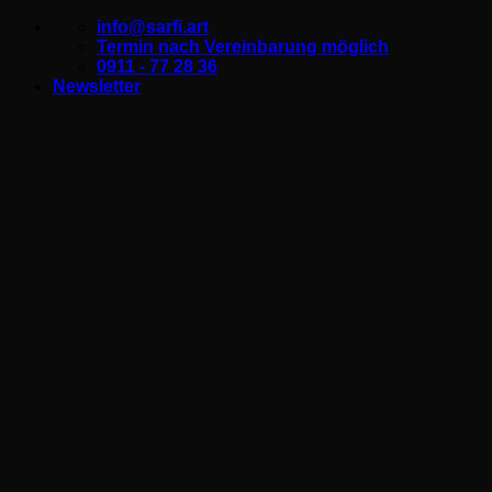
Zum
info@sarfi.art
Inhalt
Termin nach Vereinbarung möglich
springen
0911 - 77 28 36
Newsletter