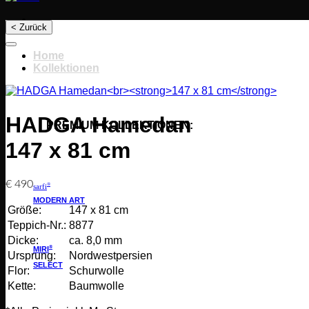
< Zurück
Home
Kollektionen
HADGA Hamedan
PREMIUM KOLLEKTIONEN:
147 x 81 cm
€
490
®
sarfi
MODERN ART
Größe:
147 x 81 cm
Teppich-Nr.:
8877
Dicke:
ca. 8,0 mm
®
MIRI
Ursprung:
Nordwestpersien
SELECT
Flor:
Schurwolle
Kette:
Baumwolle