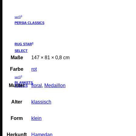
®
sarfi
PERSIA CLASSICS
®
RUG STAR
SELECT
Maße
147 × 81 × 0,8 cm
Farbe
rot
®
sarfi
BLANKETS
Muster
floral
,
Medaillon
& BAGS
Alter
klassisch
Form
klein
Herkunft
Hamedan