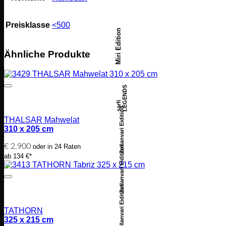
Preisklasse
<500
Miri Edition
Ähnliche Produkte
LEGENDS
sarfi
Zollanvari Eidition
THALSAR Mahwelat
310 x 205 cm
€
2.900
oder in 24 Raten
Zollanvari Eidition
ab 134 €*
Zollanvari Eidition
TATHORN
325 x 215 cm