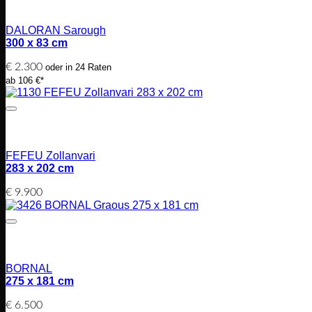
DALORAN Sarough
300 x 83 cm
€
2.300
oder in 24 Raten
ab 106 €*
FEFEU Zollanvari
283 x 202 cm
€
9.900
BORNAL
275 x 181 cm
€
6.500