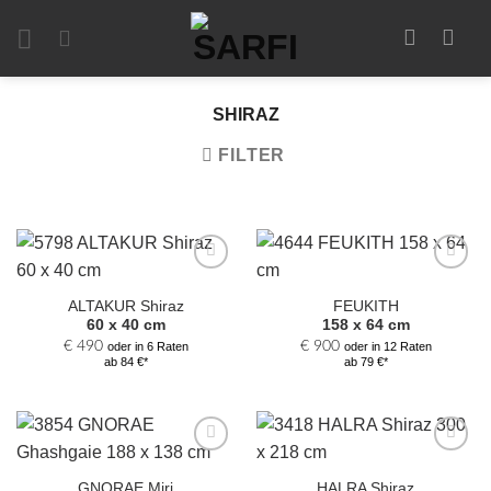
Zum
Inhalt
springen
SHIRAZ
FILTER
Zur
Zur
Auswahl
Auswahl
ALTAKUR Shiraz
FEUKITH
hinzufügen
hinzufügen
60 x 40 cm
158 x 64 cm
€
490
€
900
oder in 6 Raten
oder in 12 Raten
ab 84 €*
ab 79 €*
Zur
Zur
Auswahl
Auswahl
GNORAE Miri
HALRA Shiraz