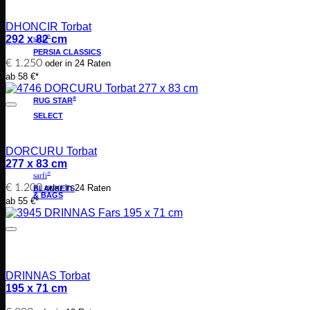
DHONCIR Torbat
292 x 82 cm
®
sarfi
PERSIA CLASSICS
€
1.250
oder in 24 Raten
ab 58 €*
®
RUG STAR
SELECT
DORCURU Torbat
277 x 83 cm
®
sarfi
€
1.200
oder in 24 Raten
BLANKETS
& BAGS
ab 55 €*
DRINNAS Torbat
195 x 71 cm