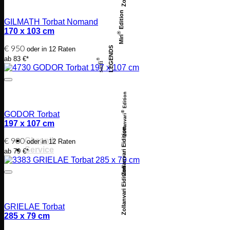
Edition
GILMATH Torbat Nomand
170 x 103 cm
®
Miri
€
950
LEGENDS
oder in 12 Raten
ab 83 €*
®
sarfi
Edition
®
GODOR Torbat
Zollanvari
197 x 107 cm
Zollanvari Eidition
Chronik
€
900
oder in 12 Raten
Service
ab 79 €*
Zollanvari Eidition
GRIELAE Torbat
285 x 79 cm