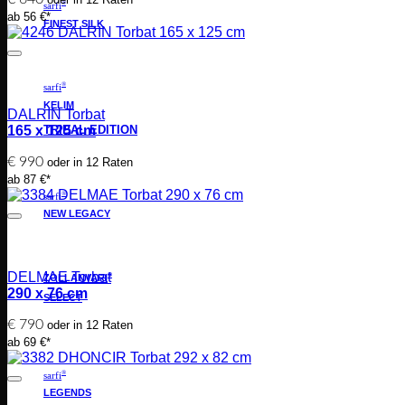
®
sarfi
ab 56 €*
FINEST SILK
®
sarfi
KELIM
DALRIN Torbat
TRIBAL EDITION
165 x 125 cm
€
990
oder in 12 Raten
ab 87 €*
®
sarfi
NEW LEGACY
DELMAE Torbat
®
ZOLLANVARI
290 x 76 cm
SELECT
€
790
oder in 12 Raten
ab 69 €*
®
sarfi
LEGENDS