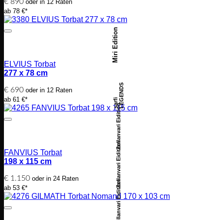
€
890
oder in 12 Raten
ab 78 €*
Miri Edition
ELVIUS Torbat
277 x 78 cm
LEGENDS
€
690
oder in 12 Raten
ab 61 €*
sarfi
Zollanvari Eidition
Zollanvari Eidition
FANVIUS Torbat
198 x 115 cm
€
1.150
oder in 24 Raten
Zollanvari Eidition
ab 53 €*