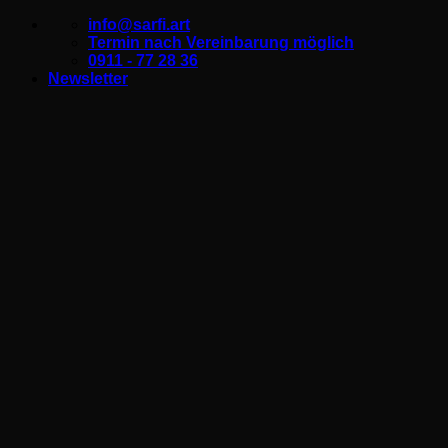
Zum
info@sarfi.art
Inhalt
Termin nach Vereinbarung möglich
springen
0911 - 77 28 36
Newsletter