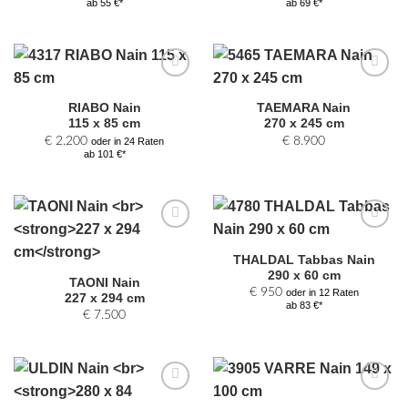
ab 55 €*
ab 69 €*
Zur
Zur
Auswahl
Auswahl
RIABO Nain
TAEMARA Nain
hinzufügen
hinzufügen
115 x 85 cm
270 x 245 cm
€
2.200
€
8.900
oder in 24 Raten
ab 101 €*
Zur
Zur
Auswahl
Auswahl
THALDAL Tabbas Nain
hinzufügen
hinzufügen
290 x 60 cm
TAONI Nain
€
950
oder in 12 Raten
227 x 294 cm
ab 83 €*
€
7.500
Zur
Zur