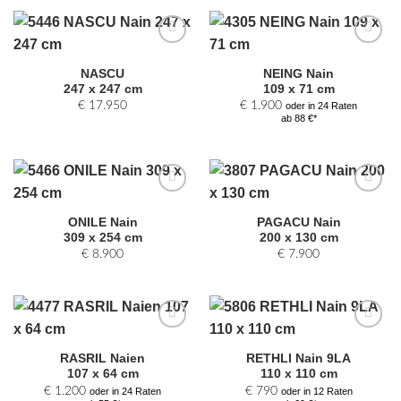
Zur
Zur
Auswahl
Auswahl
NASCU
NEING Nain
hinzufügen
hinzufügen
247 x 247 cm
109 x 71 cm
€
17.950
€
1.900
oder in 24 Raten
ab 88 €*
Zur
Zur
Auswahl
Auswahl
ONILE Nain
PAGACU Nain
hinzufügen
hinzufügen
309 x 254 cm
200 x 130 cm
€
8.900
€
7.900
Zur
Zur
Auswahl
Auswahl
RASRIL Naien
RETHLI Nain 9LA
hinzufügen
hinzufügen
107 x 64 cm
110 x 110 cm
€
1.200
€
790
oder in 24 Raten
oder in 12 Raten