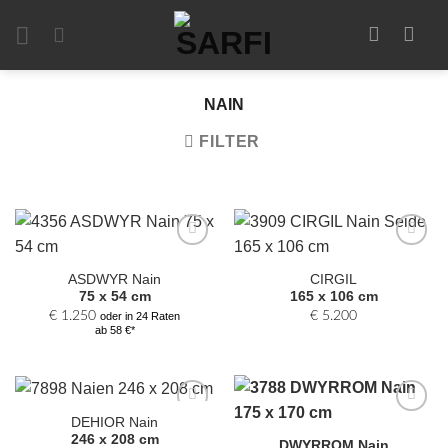
Zum
Inhalt
springen
NAIN
FILTER
Zur
Zur
Auswahl
Auswahl
ASDWYR Nain
CIRGIL
hinzufügen
hinzufügen
75 x 54 cm
165 x 106 cm
€
1.250
€
5.200
oder in 24 Raten
ab 58 €*
DEHIOR Nain
Zur
Zur
246 x 208 cm
Auswahl
Auswahl
DWYRROM Nain